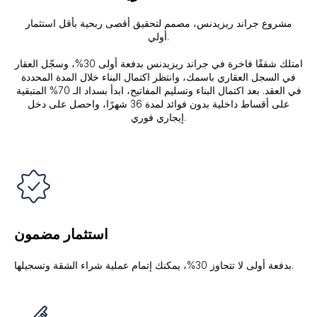
مشروع جراند ريزيدنس، مصمم لتحقيق أقصى ربحية بأقل استثمار
أولي.
امتلك شققًا فاخرة في جراند ريزيدنس بدفعة أولى 30%، وسجّل العقار
في السجل العقاري باسمك، وانتظر اكتمال البناء خلال المدة المحددة
في العقد. بعد اكتمال البناء وتسليم المفاتيح، ابدأ بسداد الـ 70% المتبقية
على أقساط داخلية بدون فوائد لمدة 36 شهرًا، واحصل على دخل
إيجاري فوري.
استثمار مضمون
بدفعة أولى لا تتجاوز 30%، يمكنك إتمام عملية شراء الشقة وتسجيلها.