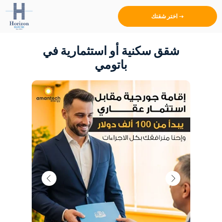
اختر شقتك →
شقق سكنية أو استثمارية في
باتومي